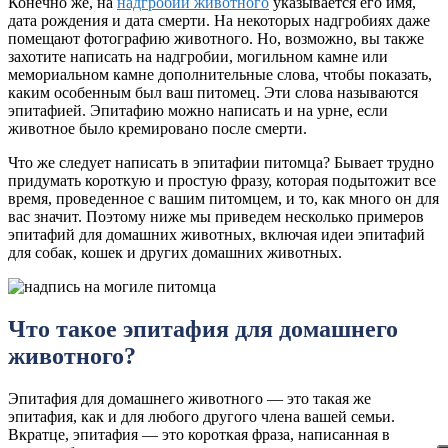
Конечно же, на
надгробии животного
указывается его имя,
дата рождения и дата смерти. На некоторых надгробиях даже
помещают фотографию животного. Но, возможно, вы также
захотите написать на надгробии, могильном камне или
мемориальном камне дополнительные слова, чтобы показать,
каким особенным был ваш питомец. Эти слова называются
эпитафией. Эпитафию можно написать и на урне, если
животное было кремировано после смерти.
Что же следует написать в эпитафии питомца? Бывает трудно
придумать короткую и простую фразу, которая подытожит все
время, проведенное с вашим питомцем, и то, как много он для
вас значит. Поэтому ниже мы приведем несколько примеров
эпитафий для домашних животных, включая идеи эпитафий
для собак, кошек и других домашних животных.
Что такое эпитафия для домашнего
животного?
Эпитафия для домашнего животного — это такая же
эпитафия, как и для любого другого члена вашей семьи.
Вкратце, эпитафия — это короткая фраза, написанная в