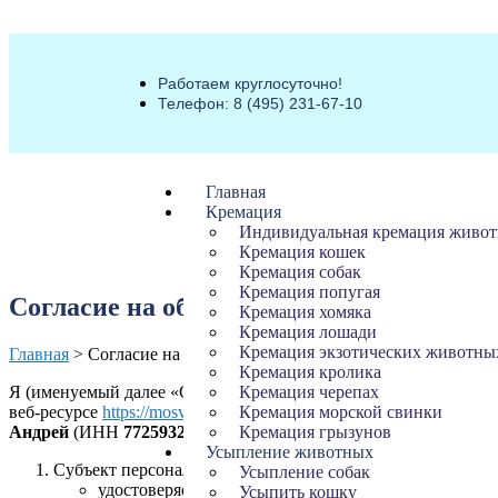
Работаем круглосуточно!
Телефон: 8 (495) 231-67-10
Главная
Кремация
Индивидуальная кремация живо
Кремация кошек
Кремация собак
Кремация попугая
Согласие на обработку персональных 
Кремация хомяка
Кремация лошади
Кремация экзотических животны
Главная
>
Согласие на обработку персональных данных
Кремация кролика
Я (именуемый далее «Субъект персональных данных»), действу
Кремация черепах
веб-ресурсе
https://mosvetcenter24.ru/
(именуемом далее «Веб-рес
Кремация морской свинки
Андрей
(ИНН
772593272264
), являющемуся владельцем Веб-р
Кремация грызунов
Усыпление животных
Субъект персональных данных:
Усыпление собак
удостоверяет, что вся предоставленная им информа
Усыпить кошку