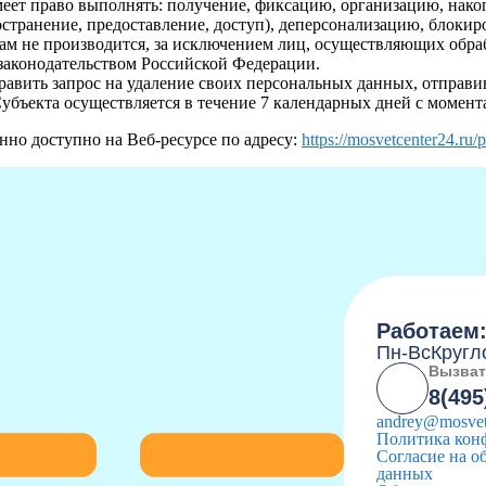
ет право выполнять: получение, фиксацию, организацию, накоп
странение, предоставление, доступ), деперсонализацию, блоки
ам не производится, за исключением лиц, осуществляющих обра
 законодательством Российской Федерации.
равить запрос на удаление своих персональных данных, отправи
убъекта осуществляется в течение 7 календарных дней с момент
нно доступно на Веб-ресурсе по адресу:
https://mosvetcenter24.ru/
Работаем
Пн-Вс
Кругл
Вызват
8(495
andrey@mosvet
Политика кон
Согласие на о
данных