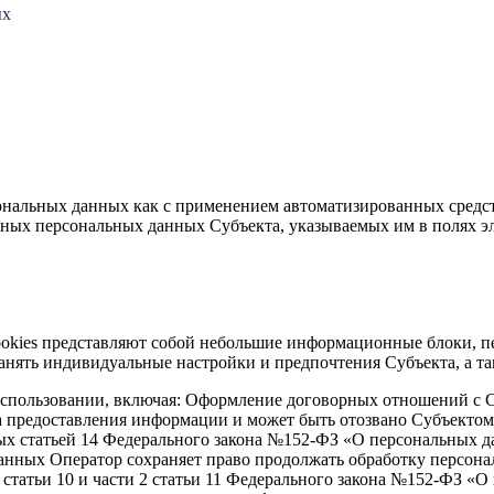
гласия и положения об обработке персональных данных им изучен
ых
рсональных данных в полном объеме без каких-либо условий и о
ме обращения и активация кнопки «Отправить заявку»;
руководствуется собственной волей, действует самостоятельно и
олное согласие на то, что обработка его персональных данных 
ку (актуализацию, модификацию), получение, применение, перед
ся определенным, осознанным и добровольным.
ональных данных как с применением автоматизированных средств,
нных персональных данных Субъекта, указываемых им в полях 
Cookies представляют собой небольшие информационные блоки, п
ранять индивидуальные настройки и предпочтения Субъекта, а 
 использовании, включая: Оформление договорных отношений с 
а предоставления информации и может быть отозвано Субъекто
ых статьей 14 Федерального закона №152-ФЗ «О персональных д
анных Оператор сохраняет право продолжать обработку персона
2 статьи 10 и части 2 статьи 11 Федерального закона №152-ФЗ «