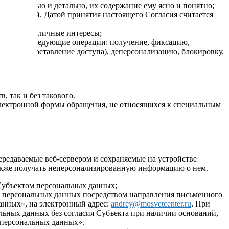
ы полностью и детально, их содержание ему ясно и понятно;
граничений. Датой принятия настоящего Согласия считается
 преследует личные интересы;
охватывает следующие операции: получение, фиксацию,
ачу (предоставление доступа), деперсонализацию, блокировку,
 так и без такового.
электронной формы обращения, не относящихся к специальным
ередаваемые веб-сервером и сохраняемые на устройстве
также получать неперсонализированную информацию о нем.
Субъектом персональных данных;
м персональных данных посредством направления письменного
анных», на электронный адрес:
andrey@mosvetcenter.ru
. При
льных данных без согласия Субъекта при наличии оснований,
О персональных данных».