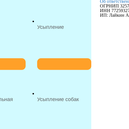
Об ответствен
ОГРНИП 32577
ИНН 7725932
ИП: Лайкин А
Усыпление
льная
Усыпление собак