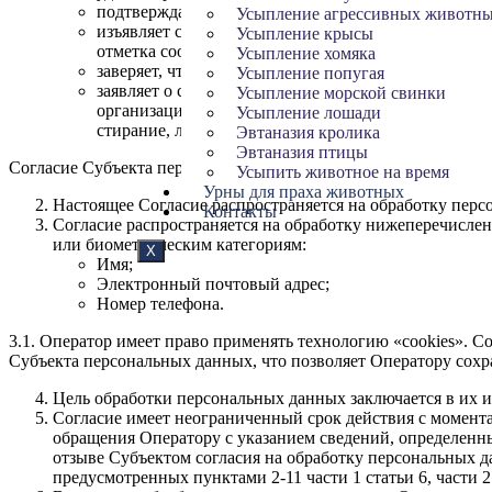
подтверждает и заявляет, что текст настоящего Со
Усыпление агрессивных животн
изъявляет согласие на осуществление обработки пе
Усыпление крысы
отметка соответствующего поля в электронной фор
Усыпление хомяка
заверяет, что при выражении данного Согласия он 
Усыпление попугая
заявляет о своей заинтересованности и выражает п
Усыпление морской свинки
организацию, накопление, сохранение, корректиров
Усыпление лошади
стирание, ликвидацию персональных данных.
Эвтаназия кролика
Эвтаназия птицы
Согласие Субъекта персональных данных на обработку являет
Усыпить животное на время
Урны для праха животных
Настоящее Согласие распространяется на обработку перс
Контакты
Согласие распространяется на обработку нижеперечисле
или биометрическим категориям:
X
Имя;
Электронный почтовый адрес;
Номер телефона.
3.1. Оператор имеет право применять технологию «cookies». 
Субъекта персональных данных, что позволяет Оператору сох
Цель обработки персональных данных заключается в их
Согласие имеет неограниченный срок действия с момент
обращения Оператору с указанием сведений, определенн
отзыве Субъектом согласия на обработку персональных д
предусмотренных пунктами 2-11 части 1 статьи 6, части 