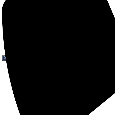
Усыпление агрессивных животных
Усыпление крысы
Усыпление хомяка
Усыпление попугая
Усыпление морской свинки
Усыпление лошади
Эвтаназия кролика
Эвтаназия птицы
Усыпить животное на время
Урны для праха животных
Контакты
X