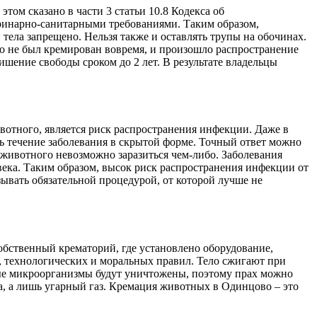
м сказано в части 3 статьи 10.8 Кодекса об
ринарно-санитарными требованиями. Таким образом,
тела запрещено. Нельзя также и оставлять трупы на обочинах.
го не был кремирован вовремя, и произошло распространение
шение свободы сроком до 2 лет. В результате владельцы
отного, является риск распространения инфекции. Даже в
ь течение заболевания в скрытой форме. Точный ответ можно
го животного невозможно заразиться чем-либо. Заболевания
века. Таким образом, высок риск распространения инфекции от
ывать обязательной процедурой, от которой лучше не
обственный крематорий, где установлено оборудование,
, технологических и моральных правил. Тело сжигают при
нные микроорганизмы будут уничтожены, поэтому прах можно
а, а лишь угарный газ. Кремация животных в Одинцово – это