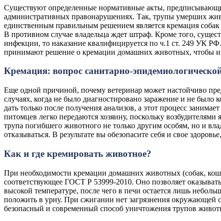
Существуют определенные нормативные акты, предписывающие 
административных правонарушениях. Так, трупы умерших жив
единственным правильным решением является кремация собак и
В противном случае владельца ждет штраф. Кроме того, сущес
инфекции, то наказание квалифицируется по ч.1 ст. 249 УК РФ
принимают решение о кремации домашних животных, чтобы и
Кремация: вопрос санитарно-эпидемиологической
Еще одной причиной, почему ветеринар может настойчиво пред
случаях, когда не было диагностировано заражение и не было
дать только после получения анализов, а этот процесс занимае
питомцев легко передаются хозяину, поскольку возбудителями
трупа погибшего животного не только другим особям, но и вл
отказываться. В результате вы обезопасите себя и свое здоровь
Как и где кремировать животное?
При необходимости кремации домашних животных (собак, кошек
соответствующее ГОСТ Р 53999-2010. Оно позволяет оказывать
высокой температуре, после чего в печи остается лишь небол
положить в урну. При сжигании нет загрязнения окружающей с
безопасный и современный способ уничтожения трупов животн