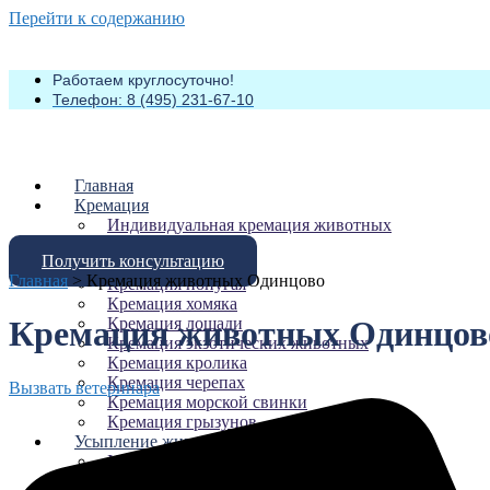
Перейти к содержанию
Работаем круглосуточно!
Телефон: 8 (495) 231-67-10
Главная
Кремация
Индивидуальная кремация животных
Кремация кошек
Получить консультацию
Кремация собак
Главная
>
Кремация животных Одинцово
Кремация попугая
Кремация хомяка
Кремация лошади
Кремация животных Одинцов
Кремация экзотических животных
Кремация кролика
Кремация черепах
Вызвать ветеринара
Кремация морской свинки
Кремация грызунов
Усыпление животных
Усыпление собак
Усыпить кошку