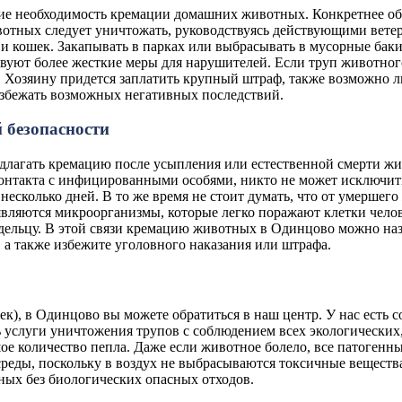
необходимость кремации домашних животных. Конкретнее об это
отных следует уничтожать, руководствуясь действующими вете
 кошек. Закапывать в парках или выбрасывать в мусорные баки 
твуют более жесткие меры для нарушителей. Если труп животно
. Хозяину придется заплатить крупный штраф, также возможно ли
збежать возможных негативных последствий.
 безопасности
лагать кремацию после усыпления или естественной смерти жив
 контакта с инфицированными особями, никто не может исключит
т несколько дней. В то же время не стоит думать, что от умерше
 являются микроорганизмы, которые легко поражают клетки чело
адельцу. В этой связи кремацию животных в Одинцово можно наз
е, а также избежите уголовного наказания или штрафа.
), в Одинцово вы можете обратиться в наш центр. У нас есть с
 услуги уничтожения трупов с соблюдением всех экологических
ьшое количество пепла. Даже если животное болело, все патоге
реды, поскольку в воздух не выбрасываются токсичные веществ
ых без биологических опасных отходов.