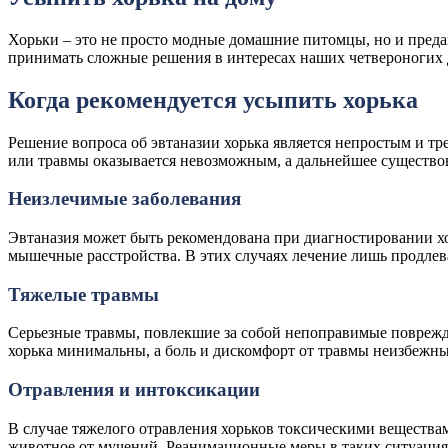
Хорьки – это не просто модные домашние питомцы, но и преда
принимать сложные решения в интересах наших четвероногих 
Когда рекомендуется усыпить хорька
Решение вопроса об эвтаназии хорька является непростым и тре
или травмы оказывается невозможным, а дальнейшее существо
Неизлечимые заболевания
Эвтаназия может быть рекомендована при диагностировании хо
мышечные расстройства. В этих случаях лечение лишь продлев
Тяжелые травмы
Серьезные травмы, повлекшие за собой непоправимые поврежд
хорька минимальны, а боль и дискомфорт от травмы неизбежн
Отравления и интоксикации
В случае тяжелого отравления хорьков токсическими веществ
животное от мучений. Реанимационные меры в таких ситуация