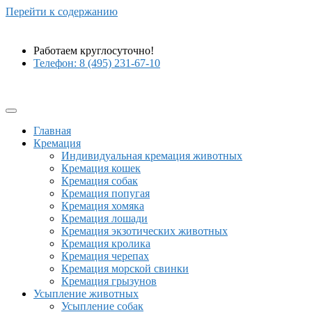
Перейти к содержанию
Работаем круглосуточно!
Телефон: 8 (495) 231-67-10
Главная
Кремация
Индивидуальная кремация животных
Кремация кошек
Кремация собак
Кремация попугая
Кремация хомяка
Кремация лошади
Кремация экзотических животных
Кремация кролика
Кремация черепах
Кремация морской свинки
Кремация грызунов
Усыпление животных
Усыпление собак