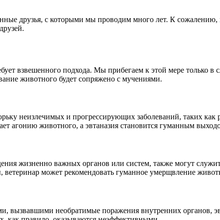
нные друзья, с которыми мы проводим много лет. К сожалению, 
друзей.
бует взвешенного подхода. Мы прибегаем к этой мере только в с
вание животного будет сопряжено с мучениями.
рьку неизлечимых и прогрессирующих заболеваний, таких как р
ает агонию животного, а эвтаназия становится гуманным выходо
ения жизненно важных органов или систем, также могут служит
ы, ветеринар может рекомендовать гуманное умерщвление живот
ами, вызвавшими необратимые поражения внутренних органов, э
х, как правило, оказываются неэффективными.