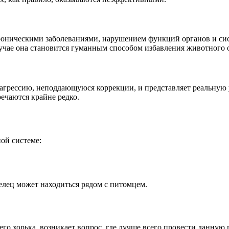
роническими заболеваниями, нарушением функций органов и с
учае она становится гуманным способом избавления животного 
 агрессию, неподдающуюся коррекции, и представляет реальную
ечаются крайне редко.
ой системе:
делец может находиться рядом с питомцем.
его хорька, возникает вопрос, где лучше всего провести данну