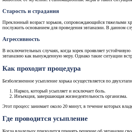
Старость и страдания
Преклонный возраст хорьков, сопровождающийся тяжелыми х
послужить основанием для проведения эвтаназии. В данном сл
Агрессивность
В исключительных случаях, когда хорек проявляет устойчивую
эвтаназию как вынужденную меру. Однако такие ситуации встр
Как проходит процедура
Безболезненное усыпление хорька осуществляется по двухэтапн
Наркоз, который усыпляет и исключает боль.
Инъекция, завершающая жизнедеятельность организма.
Этот процесс занимает около 20 минут, в течение которых вла
Где проводится усыпление
Когда владельцу приходится принять решение об эвтаназии сво