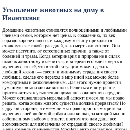
Усыпление животных на дому в
Ивантеевке
Домашние животные становятся полноценными и любимыми
членами семьи, которым нет цены. К сожалению, их век
гораздо короче нашего, и каждому хозяину приходится
столкнуться с такой трагедией, как смерть животного. Она
может наступить от естественных причин, а также от
болезней и травм. Когда ветеринария и природа не в силах
помочь животному излечиться, и впереди его ждет смерть в
мучениях, то всё, что в этой ситуации может сделать
любящий хозяин — свести к минимуму страдания своего
любимца, сделав его переход в мир иной как можно более
комфортным и безболезненным. Для этого нужно провести
гуманную эвтаназию животного. Решиться и внутренне
приготовиться к усыплению домашнего животного трудно.
Может останавливать моральный аспект: имеем ли мы право
решать, когда жизнь живого существа должна прерваться? Но
с другой стороны, а имеем ли мы право просто смотреть на
мучения своей любимой собаки или кошки, за которой мы по
собственному выбору в ответе, притом что нам даны все
возможности для избавления от страданий своего любимца?
Наша команда специалистов МосВетЦентр сделает все, чтобы