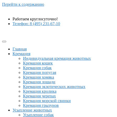
Перейти к содержанию
Работаем круглосуточно!
Телефон: 8 (495) 231-67-10
Главная
Кремация
Индивидуальная кремация животных
Кремация кошек
Кремация собак
Кремация попугая
Кремация хомяка
Кремация лошади
Кремация экзотических животных
Кремация кролика
Кремация черепах
Кремация морской свинки
Кремация грызунов
Усыпление животных
Усыпление собак