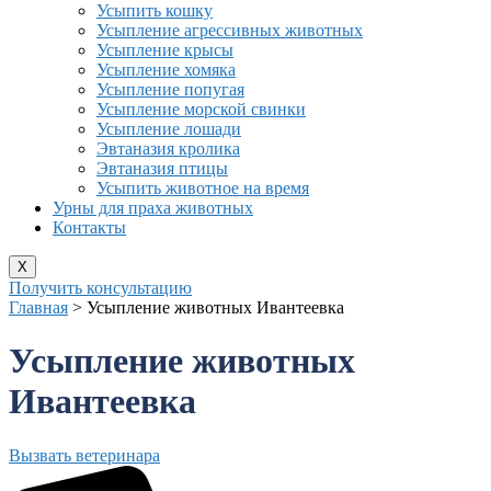
Усыпить кошку
Усыпление агрессивных животных
Усыпление крысы
Усыпление хомяка
Усыпление попугая
Усыпление морской свинки
Усыпление лошади
Эвтаназия кролика
Эвтаназия птицы
Усыпить животное на время
Урны для праха животных
Контакты
X
Получить консультацию
Главная
>
Усыпление животных Ивантеевка
Усыпление животных
Ивантеевка
Вызвать ветеринара