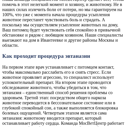
помочь в этот нелегкий момент и хозяину, и животному. Не в
наших силах излечить боли от потери, но мы гарантируем на
100%, что уже с момента начала процедуры усыпления
животное перестанет чувствовать боль и страдать. А
поскольку мы осуществляем усыпление животных на дому,
Ваш питомец будет чувствовать себя спокойно в привычной
обстановке и рядом с любящим хозяином. Наши специалисты
выезжают на дом в Ивантеевке и другие районы Москвы и
области.
Как проходит процедура эвтаназии
На первом этапе врач устанавливает с питомцем контакт,
чтобы максимально расслабить его и снять стресс. Если
животное проявляет агрессию, то специалист использует
успокоительный препарат. На втором этапе проводится
обследование животного, чтобы убедиться в том, что
эвтаназия – единственный способ решения проблемы со
здоровьем. Третий этап: посредством общего наркоза
животное переводится в бессознательное состояние или в
глубокий спокойный сон, а также выполняется блокировка
болевых ощущений. Четвертым этапом является сама
эвтаназия: животному вводится препарат, который
останавливает работу сердца. Команда МосВетЦентр работает