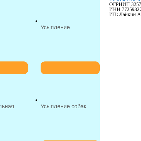
ОГРНИП 32577
ИНН 7725932
ИП: Лайкин А
Усыпление
льная
Усыпление собак