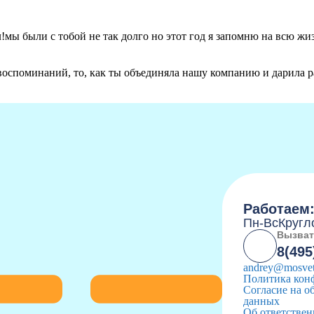
!мы были с тобой не так долго но этот год я запомню на всю жи
 воспоминаний, то, как ты объединяла нашу компанию и дарила ра
Работаем
Пн-Вс
Кругл
Вызват
8(495
andrey@mosvet
Политика кон
Согласие на о
данных
Об ответствен