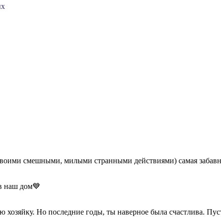
ых
 своими смешными, милыми странными действиями) самая забавна
в наш дом💙
ою хозяйку. Но последние годы, ты наверное была счастлива. Пу