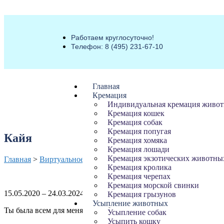
Работаем круглосуточно!
Телефон: 8 (495) 231-67-10
Главная
Кремация
Индивидуальная кремация живо
Кремация кошек
Кремация собак
Кремация попугая
Кайя
Кремация хомяка
Кремация лошади
Кремация экзотических животны
Главная
>
Виртуальное кладбище животных
>
Кайя
Кремация кролика
Кремация черепах
Кремация морской свинки
15.05.2020
–
24.03.2024
Кремация грызунов
Усыпление животных
Ты была всем для меня, спасибо, что дала мне смысл жить
Усыпление собак
Усыпить кошку