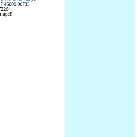
 46000 06733
72264
ндрей