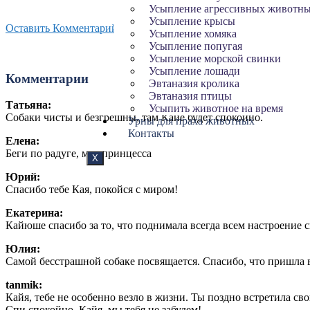
Усыпление агрессивных животн
Усыпление крысы
Оставить Комментарий
Усыпление хомяка
Усыпление попугая
Усыпление морской свинки
Усыпление лошади
Комментарии
Эвтаназия кролика
Эвтаназия птицы
Татьяна:
Усыпить животное на время
Собаки чисты и безгрешны, там Кайе будет спокойно.
Урны для праха животных
Контакты
Елена:
Беги по радуге, моя принцесса
X
Юрий:
Спасибо тебе Кая, покойся с миром!
Екатерина:
Кайюше спасибо за то, что поднимала всегда всем настроение
Юлия:
Самой бесстрашной собаке посвящается. Спасибо, что пришла 
tanmik:
Кайя, тебе не особенно везло в жизни. Ты поздно встретила св
Спи спокойно, Кайя, мы тебя не забудем!