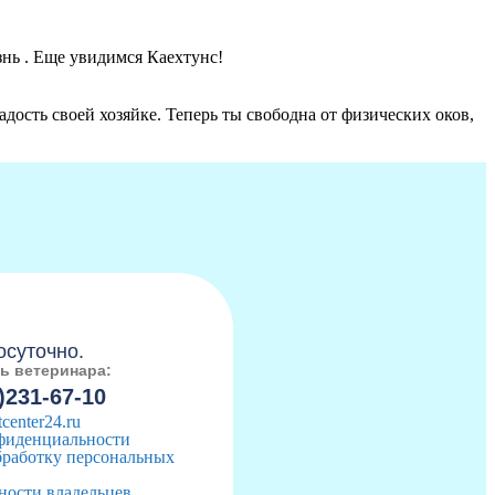
знь . Еще увидимся Каехтунс!
дость своей хозяйке. Теперь ты свободна от физических оков,
:
осуточно.
ь ветеринара:
)231-67-10
center24.ru
фиденциальности
бработку персональных
ности владельцев