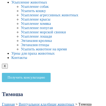
Усыпление животных
Усыпление собак
Усыпить кошку
Усыпление агрессивных животных
Усыпление крысы
Усыпление хомяка
Усыпление попугая
Усыпление морской свинки
Усыпление лошади
Эвтаназия кролика
Эвтаназия птицы
Усыпить животное на время
Урны для праха животных
Контакты
X
Получить консультацию
Тимоша
Главная
>
Виртуальное кладбище животных
>
Тимоша